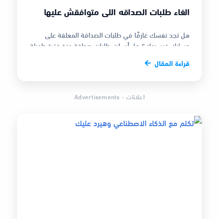
الغاء طلبات الصداقه اللي متوافقش عليها
هل تجد نفسك غارقًا في طلبات الصداقة المعلقة على
حسابك فيسبوك؟ هل أرسلت طلبات صداقة منذ فترة طويلة
ولم تحصل على رد، وأصبحت لا تتذك…
قراءة المقال
اعلانات - Advertisements