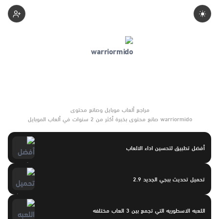
1-Warriormido
warriormido صانع محتوى بخبرة أكثر من 2 سنوات في ألعاب الموبايل
والتحديثات وأدوات الألعاب. يركّز على مقارنات واضحة وتوصيات موثوقة
تساعد القرّاء على الاختيار بثقة.
أفضل تطبيق لتحسين اداء الالعاب
تحميل تحديث ببجي الجديد 2.9
اللعبه الاسطوريه التي تجمع بين 3 العاب مختلفه