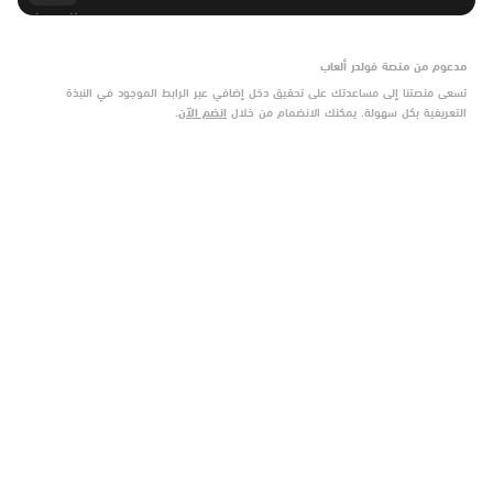
مدعوم من منصة فولدر ألعاب
تسعى منصتنا إلى مساعدتك على تحقيق دخل إضافي عبر الرابط الموجود في النبذة
التعريفية بكل سهولة. يمكنك الانضمام من خلال
انضم الآن
.