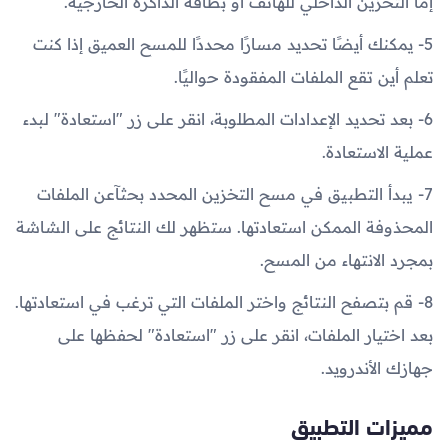
إما التخزين الداخلي للهاتف أو بطاقة الذاكرة الخارجية.
5- يمكنك أيضًا تحديد مسارًا محددًا للمسح العميق إذا كنت
تعلم أين تقع الملفات المفقودة حواليًا.
6- بعد تحديد الإعدادات المطلوبة، انقر على زر "استعادة" لبدء
عملية الاستعادة.
7- يبدأ التطبيق في مسح التخزين المحدد بحثآعن الملفات
المحذوفة الممكن استعادتها. ستظهر لك النتائج على الشاشة
بمجرد الانتهاء من المسح.
8- قم بتصفح النتائج واختر الملفات التي ترغب في استعادتها.
بعد اختيار الملفات، انقر على زر "استعادة" لحفظها على
جهازك الأندرويد.
مميزات التطبيق