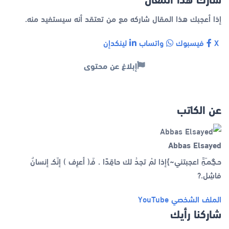
إذا أعجبك هذا المقال شاركه مع من تعتقد أنه سيستفيد منه.
X
فيسبوك
واتساب
لينكدإن
إبلاغ عن محتوى
عن الكاتب
Abbas Elsayed
حـگِمـَہَِّ اعجبتني~}إذا لمْ تجدُ لك حاقِدًا . فَـ( أعرِف ) إنّكـ إنسانٌ
فاشِل.?
الملف الشخصي
YouTube
شاركنا رأيك