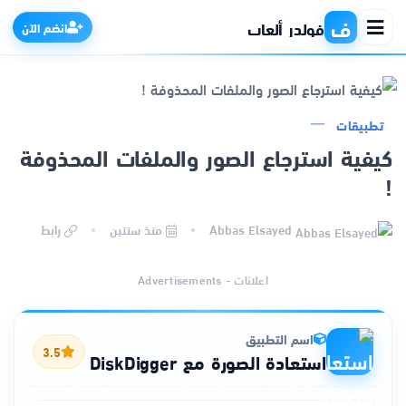
ف
فولدر ألعاب
انضم الآن
تطبيقات
الرئيسية
كيفية استرجاع الصور والملفات المحذوفة
!
التطبيقات
Abbas Elsayed
منذ سنتين
رابط
الألعاب
اعلانات - Advertisements
مواقع
ذكاء اصطناعي
اسم التطبيق
3.5
استعادة الصورة مع DiskDigger