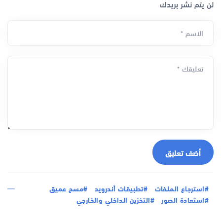
لن يتم نشر بريدك
الاسم *
تعليقك *
أضف تعليق
#استرجاع الملفات
#تطبيقات أندرويد
#مسح عميق
#استعادة الصور
#التخزين الداخلي والخارجي