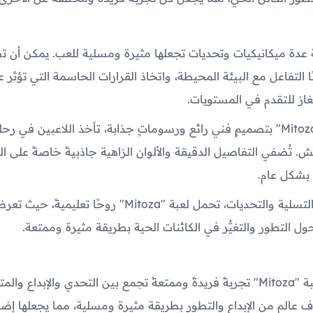
ة عدة ميكانيكيات وتحديات تجعلها مثيرة ومسلية للعب. يمكن أن 
ًا التفاعل مع البيئة المحيطة، واتخاذ القرارات الحاسمة التي تؤثر
غاز للتقدم في المستويات.
2- تتميز لعبة "Mitoza" بتصميمٍ فني رائع ورسوماتٍ جذابة، تأخذ اللاعبين في 
. تُضفي التفاصيل الدقيقة والألوان الزاهية جاذبيةً خاصةً على الل
 بشكل عام.
3- بالإضافة إلى التسلية والتحديات، تحمل لعبة "Mitoza" روحًا تعل
ل التطور والتغيُّر في الكائنات الحية بطريقة مثيرة وممتعة.
باختصار، تعد لعبة "Mitoza" تجربةً فريدةً وممتعةً تجمع بين التحدي والإبداع وا
 عالم من الإبداع والتطور بطريقة مثيرة ومسلية، مما يجعلها إضافة