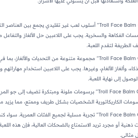
لعلكة واستعادتها قبل أن يستولي عليها الأشرار.
1- تقدم "Troll Face Balm Quest" أسلوب لعب غير تقليدي يجمع بين العناص
سات الفكاهة والسخرية. يجب على اللاعبين حل الألغاز والتفاعل
 الطريفة لتقدم اللعبة.
2- تقدم "Troll Face Balm Quest" مجموعة متنوعة من التحديات والألغاز، ب
لذكاء، وألغاز الألغام، وغيرها. يجب على اللاعبين استخدام مهاراتهم و
وصول إلى نهاية اللعبة.
3- تتميز "Troll Face Balm Quest" برسومات ملونة ومبتكرة تضيف إلى 
رسومات الكاريكاتورية الشخصيات بشكل طريف وممتع، مما يزيد من 
4- تقدم "Troll Face Balm Quest" تجربة مسلية لجميع الفئات العمرية. س
ذهنية أو مجرد تريد الاستمتاع بالضحكات العالية، فإن هذه اللعب
 مثالي.