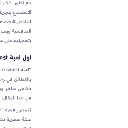
مع تطور التكنول
الاستمتاع بتجربة
للتفاعل الاجتماع
التنافسية ويساه
بتحميلهم علي ها
اول لعبة troll face balm quest
فكاهي ساخر ومض
في هذا المقال، 
علكة سحرية تمتل