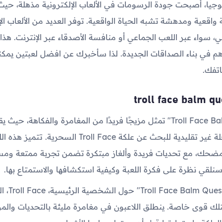
وجيا، أصبحت جودة الرسومات في الألعاب الإلكترونية مذهلة، حيث
 واقعية ومدهشة تشبه الحياة الواقعية. توفر العديد من الألعاب ال
ي، سواء عبر اللعب الجماعي أو منافسة الأصدقاء عبر الإنترنت. هذا 
م في بناء الصداقات الجديدة. لذا سأخبرك عن افضل لعبتين يمكن
تفك.
"لعبة Troll Face Balm Quest" تمثل مزيجًا فريدًا من المغامرة والفكاهة، ح
بالانطلاق في رحلة غير تقليدية للبحث عن علكة Troll Face الس
حك، مع تحديات فريدة وألغاز مبتكرة تضمن تجربة ممتعة ومسل
سنلقي نظرة على فكرة اللعبة وكيفية استكشافها والاستمتاع بها.
تتمحور قصة "t
ك قوى خاصة. ينطلق اللاعبون في مغامرة مليئة بالتحديات والمو