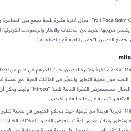
باختصار، "Troll Face Balm Quest" تمثل فكرة مثيرة للعبة تجمع بين ال
يضمن مزيجها الفريد من التحديات والألغاز والرسومات الكرتونية 
لجميع اللاعبين. لتحميل اللعبة قم
بالضغط هنا
تقدم لعبة "Mitoza" فكرةً مبتكرةً ومثيرة للاعبين، حيث يُغمرهم في عالمٍ من الإ
اللعبة حول عملية التطور والتغيُّر في الكائنات الحية، مع لمسةٍ فر
والإثارة. في هذا المقال، سنستعرض الفكرة العامة لل
المتعة والتسلية على عالم ألعاب الفيديو.
تقدم لعبة "Mitoza" تجربةً فريدةً من نوعها، حيث يتحكم اللاعبون في عملية تط
يتطور ويتغيَّر بمرور الوقت. يتعرض اللاعبون لمختلف الخيارات 
طور الكائن الحي، مما يجعل كل تجربة فريدة ومختلفة عن الأخرى.