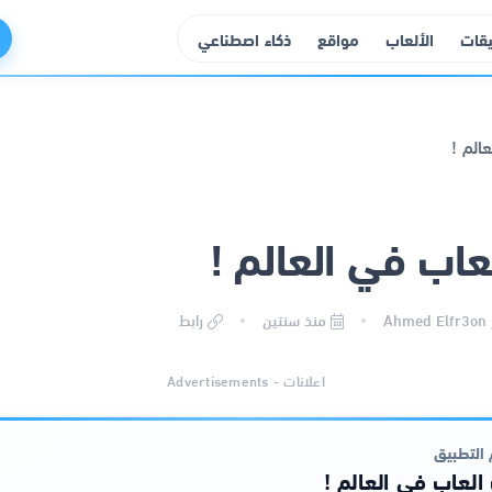
يقات
الألعاب
مواقع
ذكاء اصطناعي
عاب في العالم !
Ahmed Elfr3on
منذ سنتين
رابط
اعلانات - Advertisements
التطبيق
العاب في العالم !