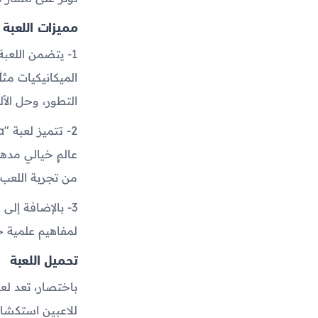
مميزات اللعبة
1- يتضمن اللعب
الميكانيكيات مثل
التطور، وحل الأل
عالمٍ خيالي مدهش
من تجربة اللعب
لمفاهيم علمية حو
تحميل اللعبة
للاعبين استكشاف