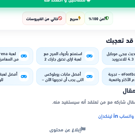
آمن 100%
سريع
خالي من الفيروسات
 قد تعجبك
يث ببجي موبايل
استمتع بأجواء المرح مع
الجديد 4.3 للاندرويد
لعبة ازاي تخنق جارك 2
من المغامرا
فون - اكتشف
للأندرويد والآيفون
ال
زات الجديدة
eFootball 2024 – تجربة
أفضل مابات روبلوكس
أفضل لعبة
م الأكثر واقعية
التي يجب أن تجربها الآن –
لل
ين يديك!
مغامرات مذهلة بانتظارك!
مقال
مقال شاركه مع من تعتقد أنه سيستفيد منه.
اتساب
لينكدإن
إبلاغ عن محتوى