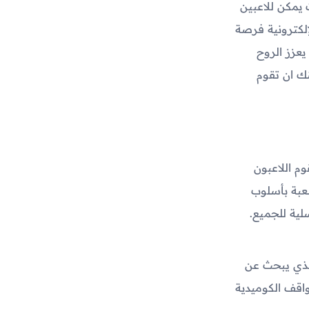
 يمكن للاعبين
إلكترونية فرصة
يعزز الروح
ك ان تقوم
يث يقوم اللاعبون
حرية. تتميز هذه اللعبة بأسلوب
ية للجميع.
Troll Face Balm Ques" حول الشخصية الرئيسية، Troll Face، الذي يبحث عن
اقف الكوميدية