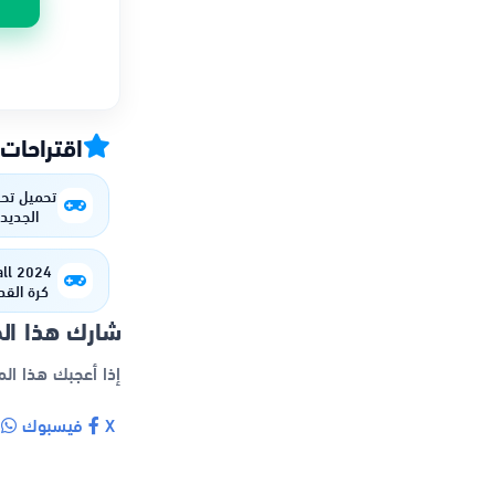
اقتراحات
تحميل تحد
والاي
الممي
كرة القد
ب
شارك هذا ال
إذا أعجبك هذا ال
X
فيسبوك
و