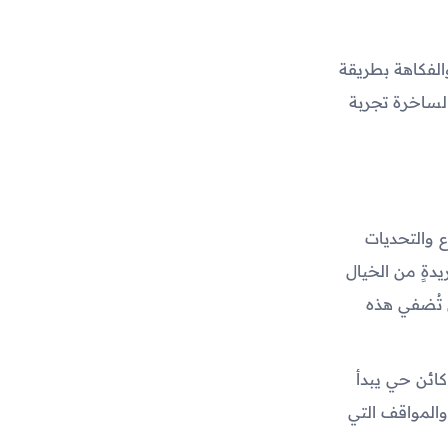
مغامرة والفكاهة بطريقة
الساخرة تجربة
بداع والتحديات
يدةٍ من الخيال
عبة "Mitoza" وكيف يمكن أن تُضفي هذه
ور كائن حي يبدأ
والمواقف التي