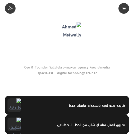
Ahmedmetwally
Ceo & Founder Yallafekra-maxon agency /socialmedia
specialest - digital technology trainer
طريقة صنع لعبة باستخدام هاتفك فقط
تطبيق لعمل فتاة او شاب من الذكاء الاصطناعي