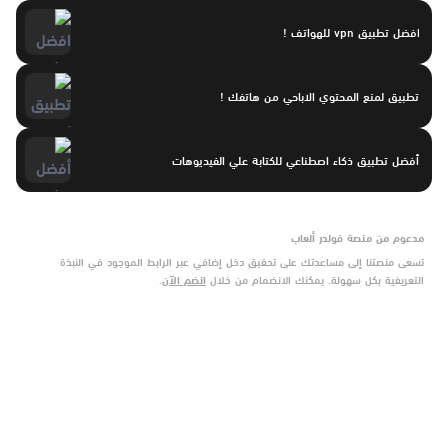
افضل تطبيق vpn للهواتف !
تطبيق لمنع المحتوي الاباحي من هاتفك !
أفضل تطبيق ذكاء اصطناعي للكتابة علي الفيديوهات
مدعوم من منصة فولدر ألعاب
تسعى منصتنا إلى مساعدتك على تحقيق دخل إضافي عبر الرابط الموجود في النبذة
التعريفية بكل سهولة. يمكنك الانضمام من خلال
انضم الآن
.