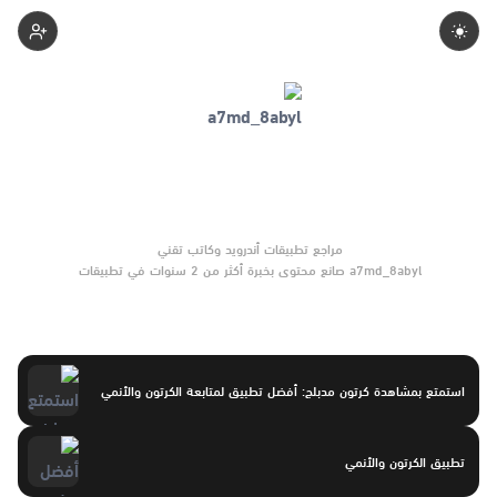
Ahmedsaid
a7md_8abyl صانع محتوى بخبرة أكثر من 2 سنوات في تطبيقات
أندرويد وبرامج الموبايل والأدوات الرقمية. يركّز على مقارنات واضحة
وتوصيات موثوقة تساعد القرّاء على الاختيار بثقة.
استمتع بمشاهدة كرتون مدبلج: أفضل تطبيق لمتابعة الكرتون والأنمي
تطبيق الكرتون والأنمي