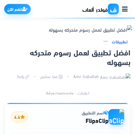
ف
فولدر ألعاب
انضم الآن
تطبيقات
الرئيسية
افضل تطبيق لعمل رسوم متحركه
بسهوله
التطبيقات
Amr Gaballah
منذ سنتين
رابط
الألعاب
اعلانات - Advertisements
مواقع
ذكاء اصطناعي
اسم التطبيق
4.4
FlipaClip