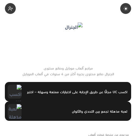
Aofi
الجنرال صانع محتوى بخبرة أكثر من 4 سنوات في ألعاب الموبايل
والتحديثات وأدوات الألعاب. يركّز على مقارنات واضحة وتوصيات موثوقة
تساعد القرّاء على الاختيار بثقة.
اكسب UC مجانًا عن طريق الإجابة على اختبارات ممتعة وسهلة – اختبر
لعبة مذهلة تجمع بين التحدي والألوان
مدعوم من منصة فولدر ألعاب