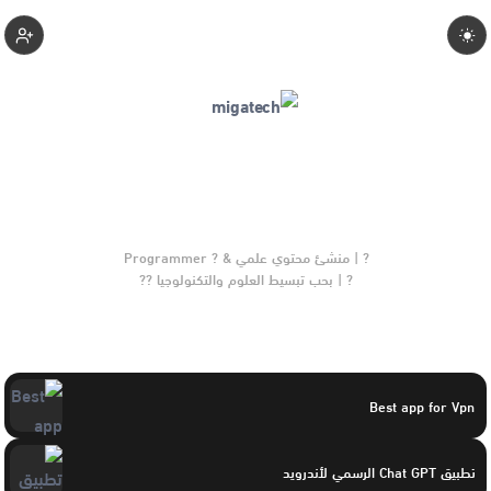
Drmiga
? | بحب تبسيط العلوم والتكنولوجيا ??
Best app for Vpn
تطبيق Chat GPT الرسمي لأندرويد