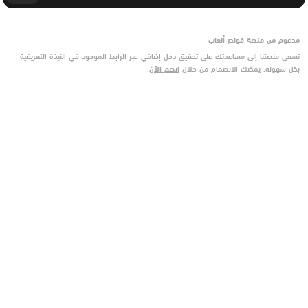
مدعوم من منصة فولدر ألعاب
تسعى منصتنا إلى مساعدتك على تحقيق دخل إضافي عبر الرابط الموجود في النبذة التعريفية
بكل سهولة. يمكنك الانضمام من خلال
انضم الآن
.