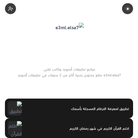
E3mlelsa7
e3ml.elsa7 صانع محتوى بخبرة أكثر من 2 سنوات في تطبيقات أندرويد
وبرامج الموبايل والأدوات الرقمية. يركّز على مقارنات واضحة وتوصيات
موثوقة تساعد القرّاء على الاختيار بثقة.
تطبيق لمعرفة الارقام المسجلة بأسمك
اختم القرآن الكريم في شهر رمضان الكريم