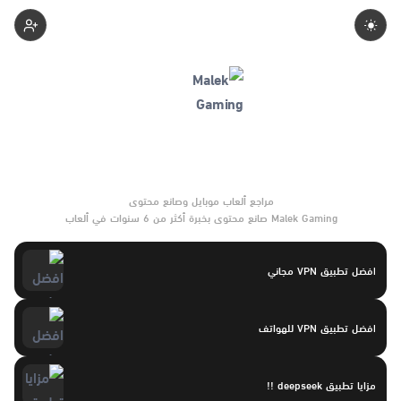
Malek
Malek Gaming صانع محتوى بخبرة أكثر من 6 سنوات في ألعاب
الموبايل والتحديثات وأدوات الألعاب. يركّز على مقارنات واضحة وتوصيات
موثوقة تساعد القرّاء على الاختيار بثقة.
افضل تطبيق VPN مجاني
افضل تطبيق VPN للهواتف
مزايا تطبيق deepseek !!