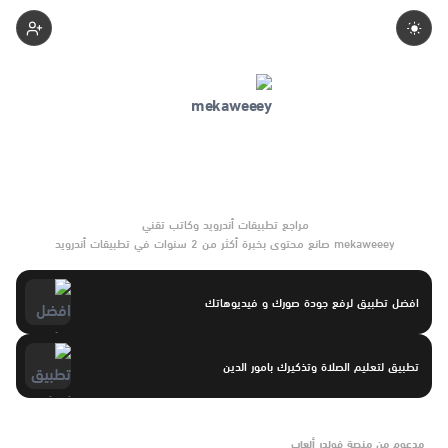
Mekaweeey
mekaweeey صانع محتوى بخبرة أكثر من 2 سنوات في تطبيقات أندرويد
وبرامج الموبايل والأدوات الرقمية. يركّز على مقارنات واضحة وتوصيات
موثوقة تساعد القرّاء على الاختيار بثقة.
افضل تطبيق لرفع جودة صورك و فيديوهاتك
تطبيق لتعليم الصلاة وتذكيرك بامور الدين
مدعوم من منصة فولدر ألعاب