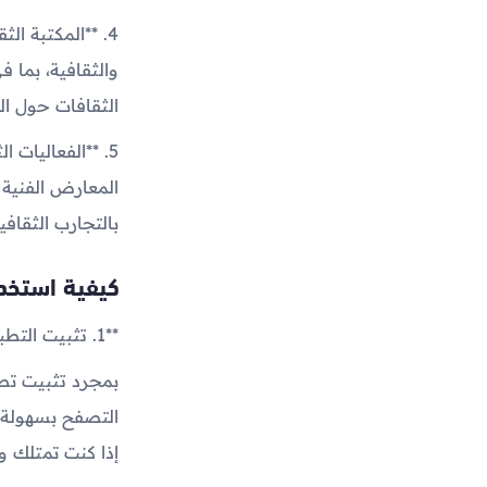
4. **المكتبة ال
والثقافية، بما 
الثقافات حول الع
5. **الفعاليات
المعارض الفنية 
بالتجارب الثقافي
كيفية استخد
**1. تثبيت التطبيق وإعداد الحساب:**
التصفح بسهولة.
إذا كنت تمتلك وا