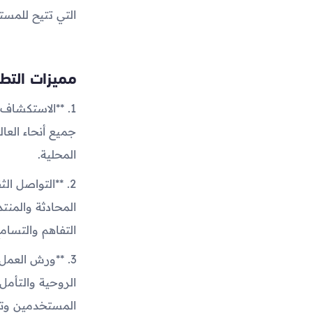
التي تتيح للمست
مميزات التط
1. **الاستكشا
جميع أنحاء العا
المحلية.
2. **التواصل ا
المحادثة والمنت
التفاهم والتسام
3. **ورش العم
الروحية والتأمل
المستخدمين وتعز