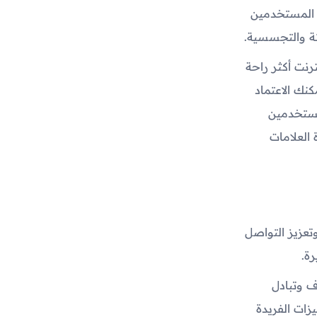
ية بيانات المستخدمين
ثة والتجسسية.
لإنترنت أكثر راحة
نك الاعتماد
لتوفير تجربة ممتازة. يسمح "Soul Browsers" للمستخدمين
العلامات
عددة وتعزيز التواصل
ة.
كشاف وتبادل
زات الفريدة