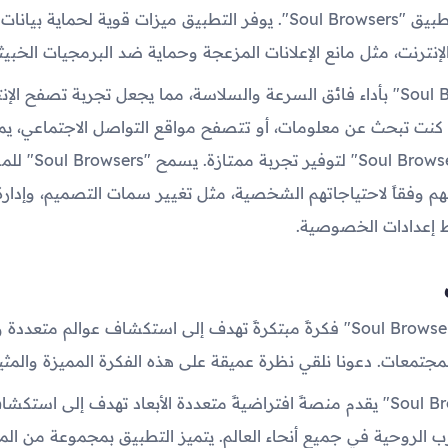
محاور تصميم تطبيق "Soul Browsers". يوفر التطبيق ميزات قوية لحما
نترنت، مثل مانع الإعلانات المزعجة وحماية ضد البرمجيات الخبي
يتميز "Soul Browsers" بأداء فائق السرعة والسلاسة، مما يجعل تجربة تصفح ا
 كنت تبحث عن معلومات، أو تتصفح مواقع التواصل الاجتماعي، يمك
على تطبيق "Soul Browsers" 
وفقاً لاحتياجاتهم الشخصية، مثل تغيير سمات التصميم، وإدارة 
 إعدادات الخصوصية.
ق
فكرة تطبيق "Soul Browsers" فكرةً مبتكرةً تهدف إلى استكشاف عوالم مت
لمجتمعات. دعونا نلقي نظرة عميقة على هذه الفكرة المميزة والمثير
تطبيق "Soul Browsers" يقدم منصةً افتراضيةً متعددة الأبعاد تهدف إلى است
رب الروحية في جميع أنحاء العالم. يتميز التطبيق بمجموعة من المي