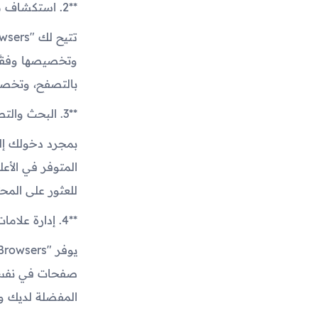
**2. استكشاف ميزات التخصيص:**
وتخصيصها وفقًا 
بالتصفح، وتخصي
**3. البحث والتصفح:**
بمجرد دخولك إلى
المتوفر في الأع
للعثور على المحت
**4. إدارة علامات التبويب والمفضلة:**
صفحات في نفس ا
المفضلة لديك وا