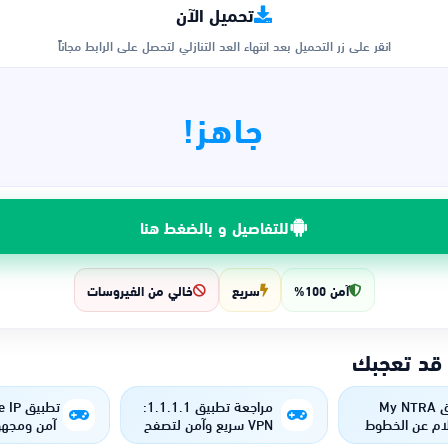
تحميل الآن
انقر على زر التحميل بعد انتهاء العد التنازلي لتحصل على الرابط مجاناً
جاهز!
للتفاصيل و بالضغط هنا
آمن 100%
سريع
خالي من الفيروسات
 قد تعجبك
تطبيق My NTRA
مراجعة تطبيق 1.1.1.1:
ام عن الخطوط
VPN سريع وآمن لتصفح
آمن ومجهو
بالرقم القومي
الإنترنت
الافترا