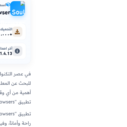
اسم 
wser
التحميلا
+٥٠٠٬٠٠٠
آخر اصدار
1.4.13
في عصر التكنولوج
للبحث عن المعلوم
أهمية من أي وق
تطبيق "Soul Browsers" ليقدم حلاً شاملاً لمتصفح الإنترنت، يجمع بين الأمان والأداء العالي.
راحة وأماناً، و