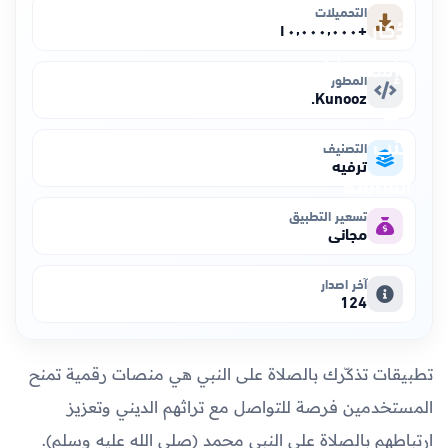
التحميلات
+١٠٬٠٠٠٬٠٠٠
المطور
Kunooz.
التصنيف
ترفيه
تسعير التطبيق
مجاني
آخر اصدار
124
تطبيقات تذكّرك بالصلاة على النبي هي منصات رقمية تمنح
المستخدمين فرصة للتواصل مع تراثهم الديني وتعزيز
ارتباطهم بالصلاة على النبي محمد (صلى الله عليه وسلم).