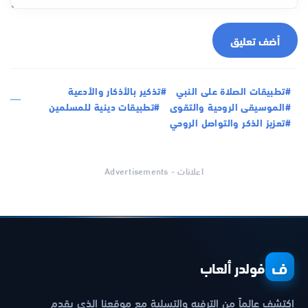
أضف تعليق
#تطبيقات الصلاة على النبي
#تذكير بالأذكار والأدعية
#الموسيقى الروحية والتقوى
#تطبيقات دينية للمسلمين
#تعزيز الذكر والتواصل الروحي
اعلانات - Advertisements
ف
فولدر ألعاب
اكتشف عالماً من الترفيه والتسلية مع موقعنا الذي يقدم