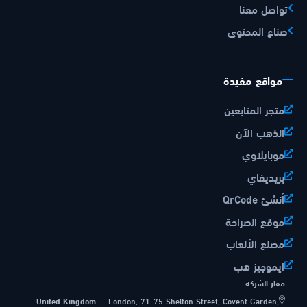
تواصل معنا
صناع المحتوى
مواقع مفيدة
متجر المتابعين
الذهب الآن
موبايلاوي
بريديفاي
أنشئ QrCode
موقع الصراحة
مصنع الألعاب
ايموجيز هب
مقار الشركة
United Kingdom
—
London, 71-75 Shelton Street, Covent Garden,