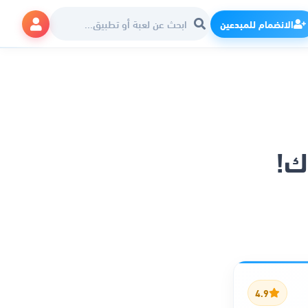
الانضمام للمبدعين
ك!
4.9