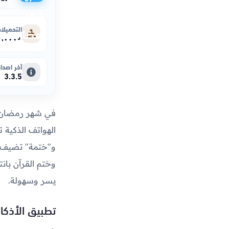
التحميلا
+٥٬٠٠٠٬٠٠٠
آخر اصدار
3.3.5
في شهر رمضان، 
الهواتف الذكية ت
و"ختمة" تضيف ق
وختم القرآن بان
يسر وسهولة.
تطبيق
الأذكار