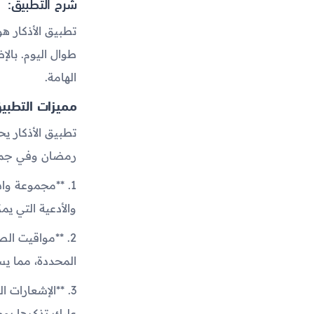
شرح التطبيق:
تطبيق الأذكار ه
طوال اليوم. بالإ
الهامة.
مميزات التطبي
تطبيق الأذكار يح
رمضان وفي جميع 
1. **مجموعة وا
والأدعية التي ي
2. **مواقيت الص
المحددة، مما يس
3. **الإشعارات 
عليك تذكرها يومي