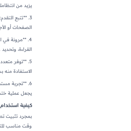
يزيد من انتظامك
3. **تتبع التق
الصفحات أو الأجز
4. **مرونة في 
القراءة، وتحديد 
5. **توفر متعد
الاستفادة منه ب
6. **تجربة مست
يجعل عملية ختم 
كيفية استخدام 
بمجرد تثبيت تطب
وقت مناسب للتذك