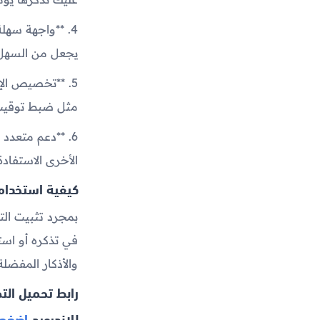
4. **واجهة سهل
يجعل من السهل 
5. **تخصيص ال
مثل ضبط توقيت ا
6. **دعم متعدد
الأخرى الاستفاد
كيفية استخدام 
بمجرد تثبيت الت
في تذكره أو است
والأذكار المفضلة
رابط تحميل الت
للاندرويد
اضغط 