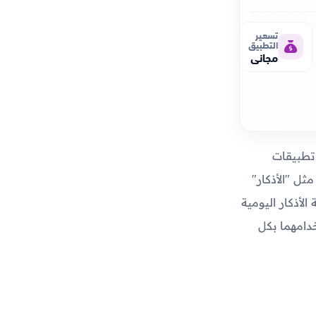
تسعير
التطبيق
مجاني
تطبيقات
ثل "الأذكار"
أذكار اليومية
دامهما بكل