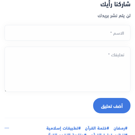
شاركنا رأيك
لن يتم نشر بريدك
الاسم *
تعليقك *
أضف تعليق
#رمضان
#ختمة القرآن
#تطبيقات إسلامية
#تنظيم قراءة القرآن
#متابعة التقدم القرآني