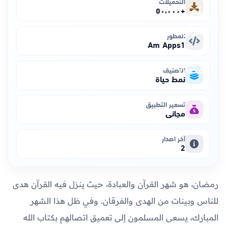
التحميلات
+٥٠٬٠٠٠
المطور
Am Apps1
التصنيف
نمط حياة
تسعير التطبيق
مجاني
آخر اصدار
2
رمضان، هو شهر القرآن والعبادة، حيث ينزل فيه القرآن هدى
للناس وبينات من الهدى والفرقان. وفي ظل هذا الشهر
المبارك، يسعى المسلمون إلى تعميق اتصالهم بكتاب الله